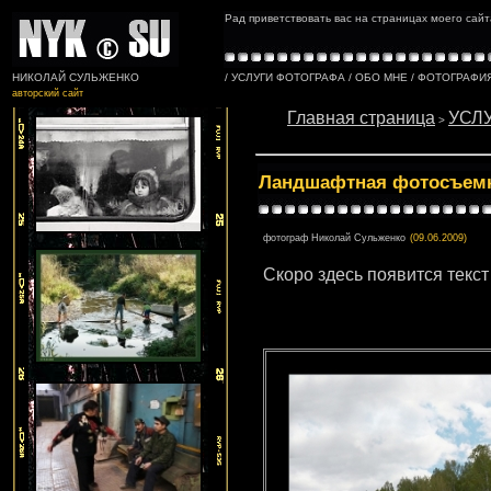
Рад приветствовать вас на страницах моего сай
НИКОЛАЙ СУЛЬЖЕНКО
/
УСЛУГИ ФОТОГРАФА
/
ОБО МНЕ
/
ФОТОГРАФИ
авторский сайт
Главная страница
УСЛ
>
Ландшафтная фотосъемк
фотограф Николай Сульженко
(09.06.2009)
Скоро здесь появится текст